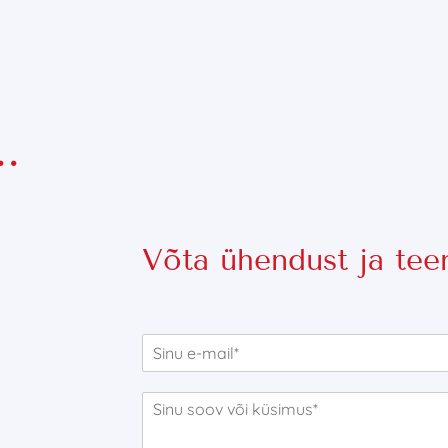
.
Võta ühendust ja te
E
-
m
S
a
õ
i
n
l