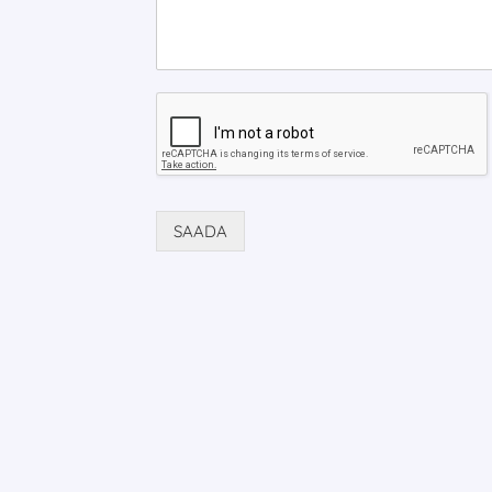
u
*
m
*
SAADA